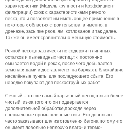
характеристики (Модуль крупности и Коэффициент
фильтрации) схож с характеристиками речного
песка,что и позволяет им иметь общее применение в
некоторых областях строительства, а именно, в
дренаже, засыпке рвов, ям, котлованов и так далее.
Так же он имеет сравнительно меньшую стоимость.
Речной песок,практически не содержит глиняных
остатков и пылевидных частиц,т.к. постоянно
омывается водой в реках, после чего добывается
земснарядами и доставляется на баржах в ближайшие
населённые пункты для последующего сбыта. Его
нередко покупают для пескоструйных работ.
Сеяный – тот же самый карьерный песок,только более
чистый, из-за того,что он подвергается
дополнительной обработке,проходя через
специальные промышленные сита. Его довольно
часто заказывают для изготовления бетона,потому,что
он имеет довольно неплохую влаго- и термо-