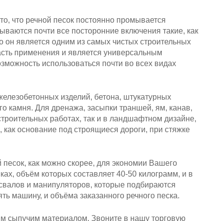
то, что речной песок постоянно промывается
ываются почти все посторонние включения такие, как
что он является одним из самых чистых строительных
асть применения и является универсальным
озможность использоваться почти во всех видах
железобетонных изделий, бетона, штукатурных
о камня. Для дренажа, засыпки траншей, ям, канав,
 строительных работах, так и в ландшафтном дизайне,
, как основание под строящиеся дороги, при стяжке
 песок, как можно скорее, для экономии Вашего
ах, объём которых составляет 40-50 килограмм, и в
мосвалов и манипуляторов, которые подбираются
ть машину, и объёма заказанного речного песка.
м сыпучим материалом. Звоните в нашу торговую